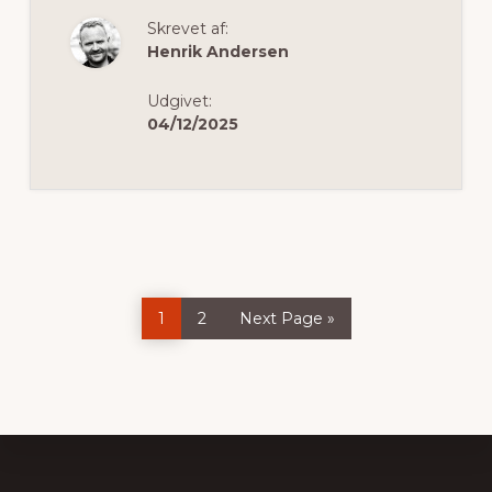
DEN
Skrevet af:
PERFEKTE
LEKTIEPLADS
Henrik Andersen
TIL
BØRN
DERHJEMME
Udgivet:
04/12/2025
Side
Side
Go
1
2
Next Page »
to