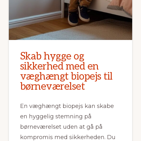
Skab hygge og
sikkerhed med en
væghængt biopejs til
børneværelset
En væghængt biopejs kan skabe
en hyggelig stemning på
børneværelset uden at gå på
kompromis med sikkerheden. Du