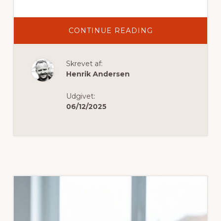
OM
CONTINUE READING
SÅDAN
SKABER
DU
DEN
Skrevet af:
PERFEKTE
JULESTEMNING
Henrik Andersen
MED
KRYBBESPIL
TIL
Udgivet:
BØRN
OG
06/12/2025
BØRNESKAMLE