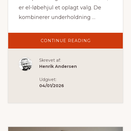
er el-løbehjul et oplagt valg. De
kombinerer underholdning …
OM
CONTINUE READING
SJOVE
OG
SIKRE
TRANSPORTMUL
Skrevet af:
FOR
BØRN:
Henrik Andersen
EL-
LØBEHJUL
TILBUD
Udgivet:
TIL
BØRN
04/01/2026