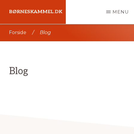
Skip
BØRNESKAMMEL.DK
MENU
til
indhold
Kort
Forside
/
Blog
intro
her
Blog