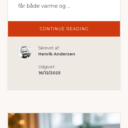
får både varme og …
OM
CONTINUE READING
SKAB
HYGGE
OG
SIKKERHED
Skrevet af:
MED
EN
Henrik Andersen
VÆGHÆNGT
BIOPEJS
TIL
Udgivet:
BØRNEVÆRELSE
16/12/2025